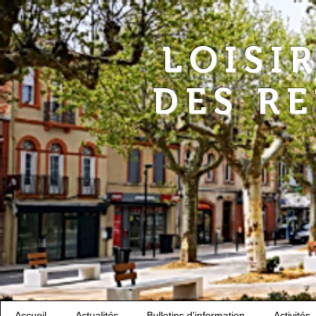
LOISI
DES R
Accueil
Actualités
Bulletins d'information
Activités