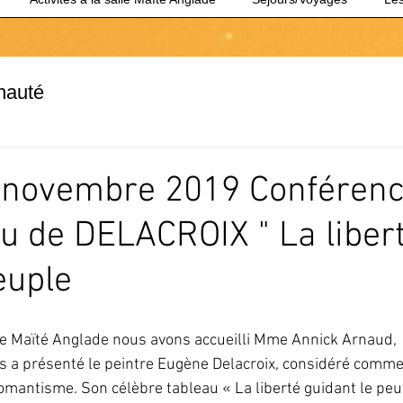
nauté
 novembre 2019 Conféren
au de DELACROIX " La liber
euple
le Maïté Anglade nous avons accueilli Mme Annick Arnaud, 
ous a présenté le peintre Eugène Delacroix, considéré comme
omantisme. Son célèbre tableau « La liberté guidant le peu