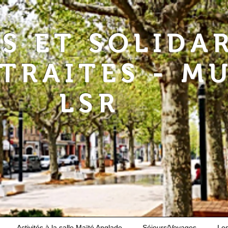
RS ET SOLIDA
ETRAITES - M
LSR
Activités à la salle Maïté Anglade
Séjours/Voyages
Le