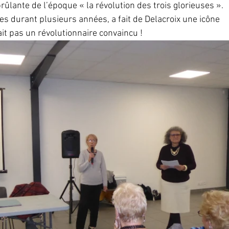
 brûlante de l’époque « la révolution des trois glorieuses ».
es durant plusieurs années, a fait de Delacroix une icône 
ait pas un révolutionnaire convaincu !