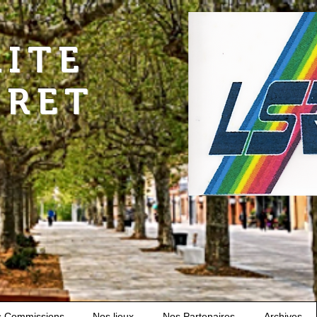
RITE
URET
s Commissions
Nos lieux
Nos Partenaires
Archives