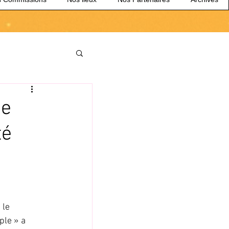
ce
té
 le 
ple » a 