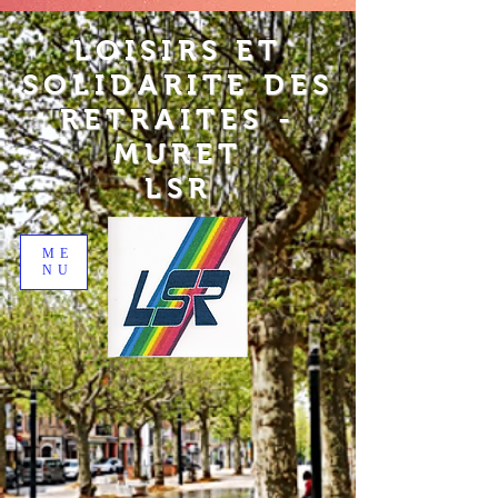
LOISIRS ET
SOLIDARITE DES
RETRAITES -
MURET
LSR
ME
NU