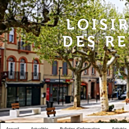
LOISI
DES R
Accueil
Actualités
Bulletins d'information
Activités