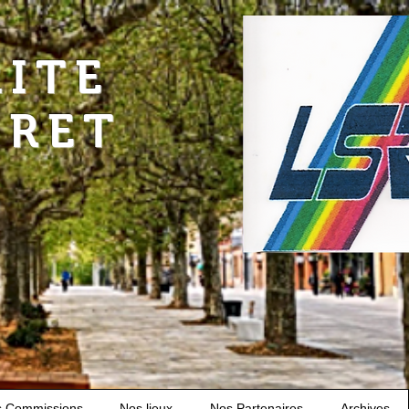
RITE
URET
s Commissions
Nos lieux
Nos Partenaires
Archives