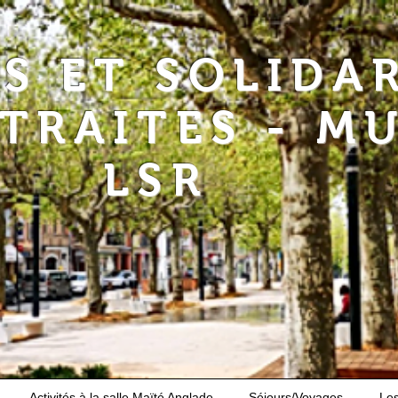
RS ET SOLIDA
ETRAITES - M
LSR
Activités à la salle Maïté Anglade
Séjours/Voyages
Le