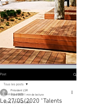
Post
Tous les posts
Président LSR
Tous les posts
5 juin 2020
1 min de lecture
Le 27/05/2020 "Talents
Votre communauté