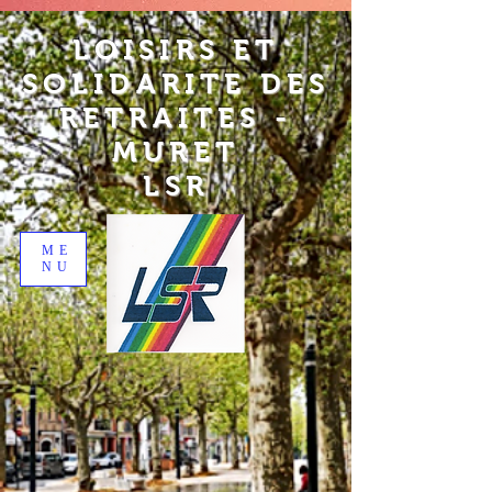
LOISIRS ET
SOLIDARITE DES
RETRAITES -
MURET
LSR
ME
NU