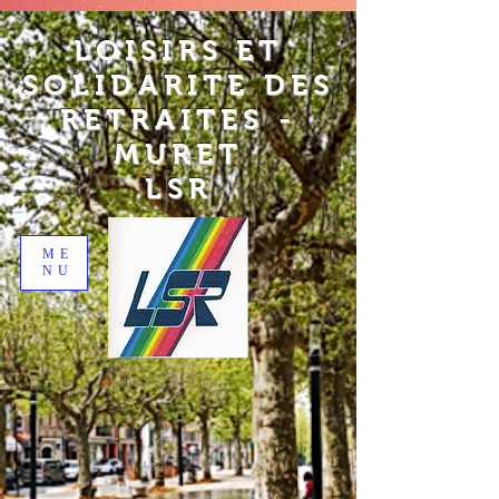
LOISIRS ET
SOLIDARITE DES
RETRAITES -
MURET
LSR
ME
NU