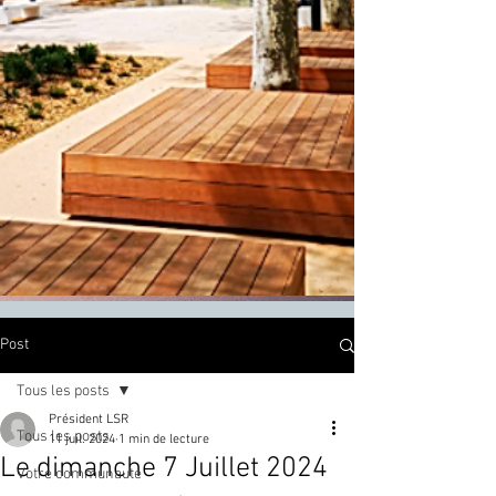
Post
Tous les posts
Président LSR
Tous les posts
11 juil. 2024
1 min de lecture
Le dimanche 7 Juillet 2024
Votre communauté