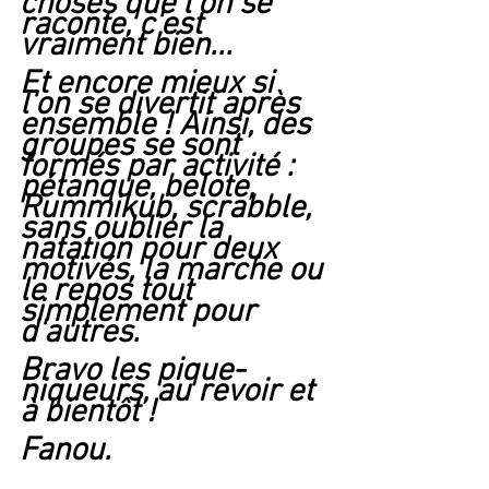
choses que l'on se 
raconte, c'est 
vraiment bien...
Et encore mieux si 
l'on se divertit après 
ensemble ! Ainsi, des 
groupes se sont 
formés par activité : 
pétanque, belote, 
Rummikub, scrabble, 
sans oublier la 
natation pour deux 
motivés, la marche ou 
le repos tout 
simplement pour 
d'autres.
Bravo les pique-
niqueurs, au revoir et 
à bientôt !
Fanou.