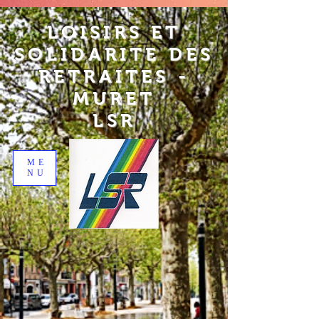
LOISIRS ET
SOLIDARITE DES
RETRAITES -
MURET
LSR
ME
NU