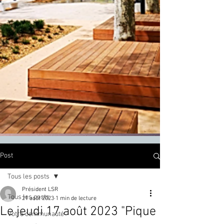
Post
Tous les posts
Président LSR
Tous les posts
21 août 2023
1 min de lecture
Le jeudi 17 août 2023 "Pique
Votre communauté