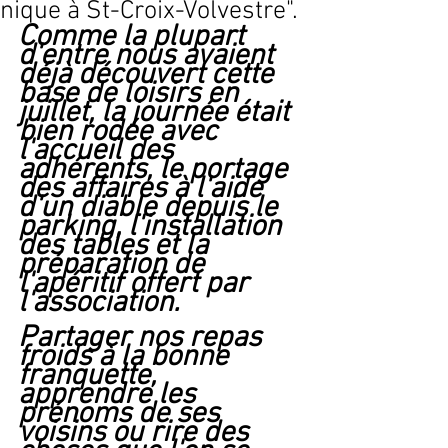
nique à St-Croix-Volvestre".
Comme la plupart 
d'entre nous avaient 
déjà découvert cette 
base de loisirs en 
juillet, la journée était 
bien rodée avec 
l'accueil des 
adhérents, le portage 
des affaires à l'aide 
d'un diable depuis le 
parking, l'installation 
des tables et la 
préparation de 
l'apéritif offert par 
l'association.
Partager nos repas 
froids à la bonne 
franquette, 
apprendre les 
prénoms de ses 
voisins ou rire des 