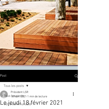
Post
Tous les posts
Président LSR
Tous les posts
18 févr. 2021
1 min de lecture
Le jeudi 18 février 2021
Votre communauté