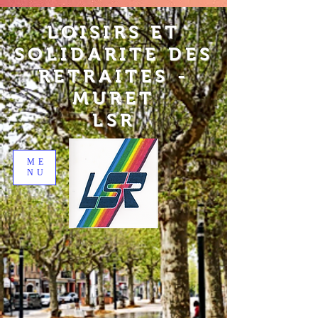
LOISIRS ET
SOLIDARITE DES
RETRAITES -
MURET
LSR
ME
NU