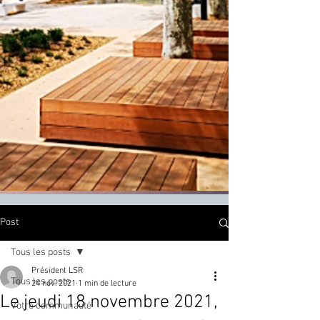
Post
Tous les posts
Président LSR
Tous les posts
24 nov. 2021
1 min de lecture
Le jeudi 18 novembre 2021,
Votre communauté