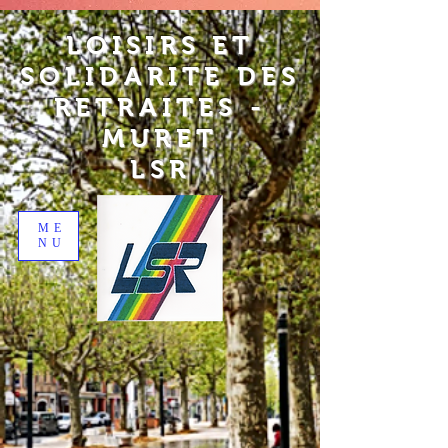
LOISIRS ET
SOLIDARITE DES
RETRAITES -
MURET
LSR
ME
NU