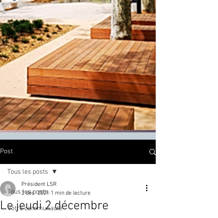
Post
Tous les posts
Président LSR
Tous les posts
2 déc. 2021
1 min de lecture
Le jeudi 2 décembre
Votre communauté