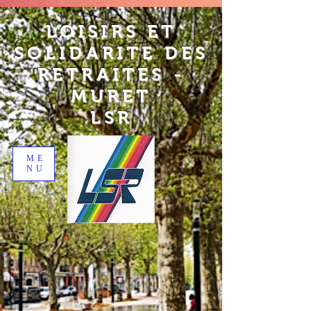
LOISIRS ET
SOLIDARITE DES
RETRAITES -
MURET
LSR
ME
NU