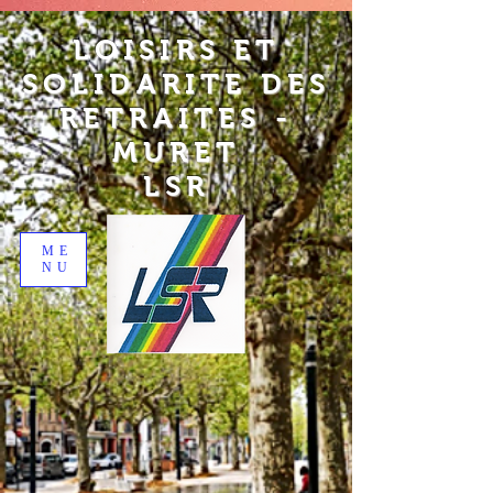
LOISIRS ET
SOLIDARITE DES
RETRAITES -
MURET
LSR
ME
NU