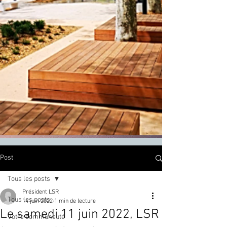
Post
Tous les posts
Président LSR
Tous les posts
14 juin 2022
1 min de lecture
Le samedi 11 juin 2022, LSR
Votre communauté