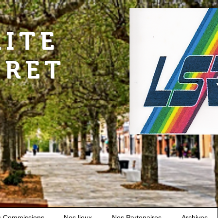
RITE
URET
s Commissions
Nos lieux
Nos Partenaires
Archives