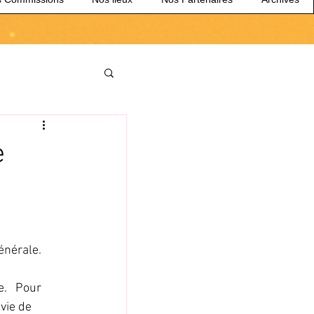
e
nérale. 
 
   Pour 
vie de 