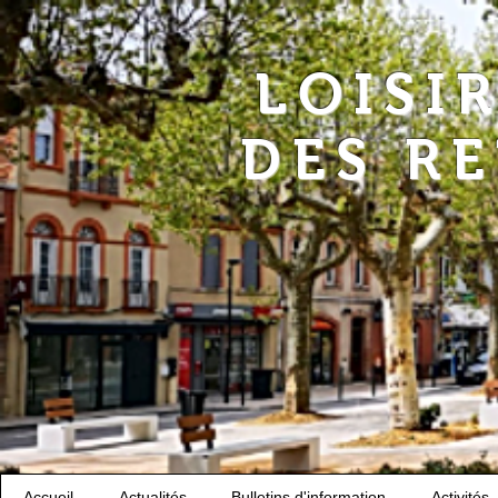
LOISI
DES R
Accueil
Actualités
Bulletins d'information
Activités