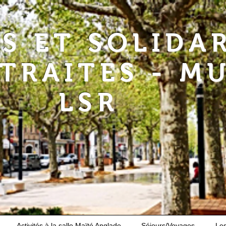
RS ET SOLIDA
ETRAITES - M
LSR
Activités à la salle Maïté Anglade
Séjours/Voyages
Le