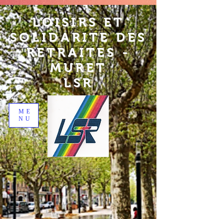
LOISIRS ET
SOLIDARITE DES
RETRAITES -
MURET
LSR
ME
NU