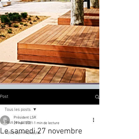
Post
Tous les posts
Président LSR
Tous les posts
29 nov. 2021
1 min de lecture
Le samedi 27 novembre
Votre communauté