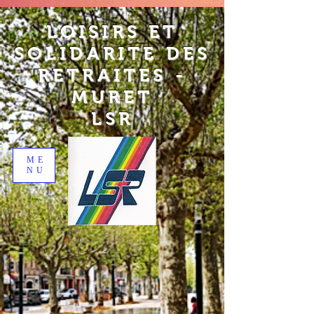
LOISIRS ET
SOLIDARITE DES
RETRAITES -
MURET
LSR
ME
NU