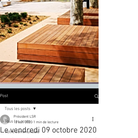
Post
Tous les posts
Président LSR
Tous les posts
12 oct. 2020
1 min de lecture
Le vendredi 09 octobre 2020
Votre communauté