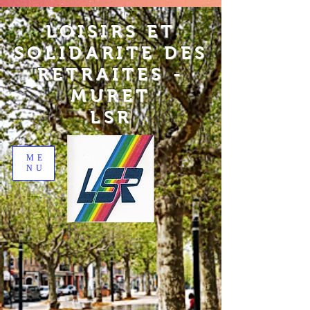
LOISIRS ET
SOLIDARITE DES
RETRAITES -
MURET
LSR
ME
NU