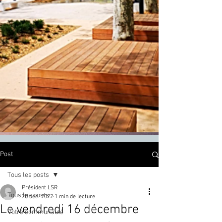
Post
Tous les posts
Président LSR
Tous les posts
20 déc. 2022
1 min de lecture
Le vendredi 16 décembre
Votre communauté