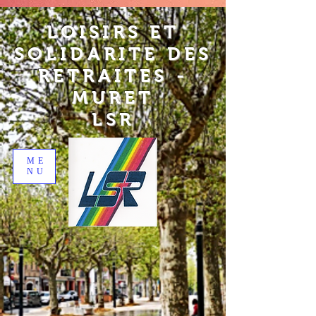
LOISIRS ET
SOLIDARITE DES
RETRAITES -
MURET
LSR
ME
NU