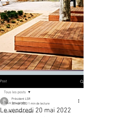
Post
Tous les posts
Président LSR
Tous les posts
30 mai 2022
1 min de lecture
Le vendredi 20 mai 2022
Votre communauté