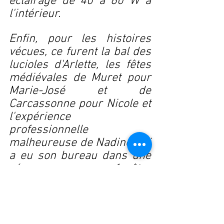
éclairage de 40 à 60 W à 
l'intérieur.
Enfin, pour les histoires 
vécues, ce furent la bal des 
lucioles d'Arlette, les fêtes 
médiévales de Muret pour 
Marie-José et de 
Carcassonne pour Nicole et 
l'expérience 
professionnelle 
malheureuse de Nadine qui 
a eu son bureau dans une 
réserve sans fenêtre 
durant seize ans...
La conclusion coula de 
source avec Henri qui nous 