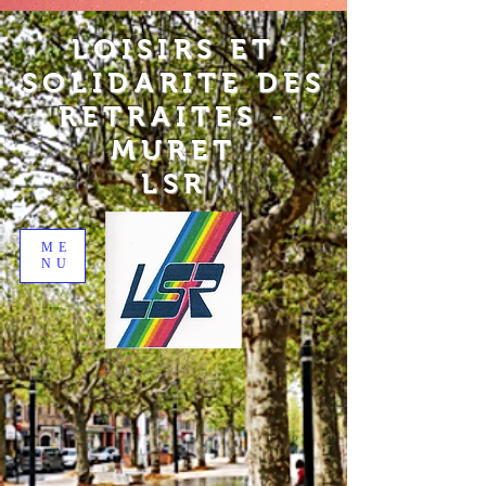
LOISIRS ET
SOLIDARITE DES
RETRAITES -
MURET
LSR
ME
NU