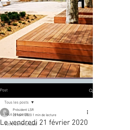
Post
Tous les posts
Président LSR
Tous les posts
22 févr. 2020
1 min de lecture
Le vendredi 21 février 2020
Votre communauté