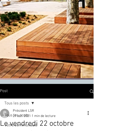
Post
Tous les posts
Président LSR
Tous les posts
27 oct. 2021
1 min de lecture
Le vendredi 22 octobre
Votre communauté