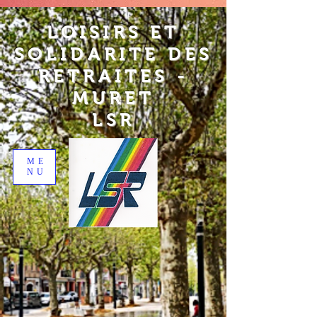
LOISIRS ET
SOLIDARITE DES
RETRAITES -
MURET
LSR
ME
NU