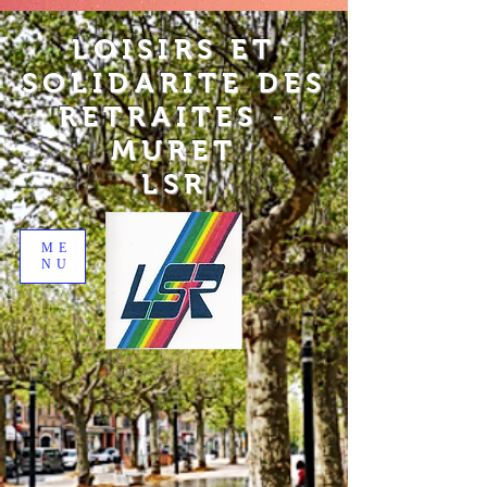
LOISIRS ET
SOLIDARITE DES
RETRAITES -
MURET
LSR
ME
NU