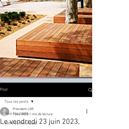
Post
Tous les posts
Président LSR
Tous les posts
7 juil. 2023
1 min de lecture
Le vendredi 23 juin 2023,
Votre communauté