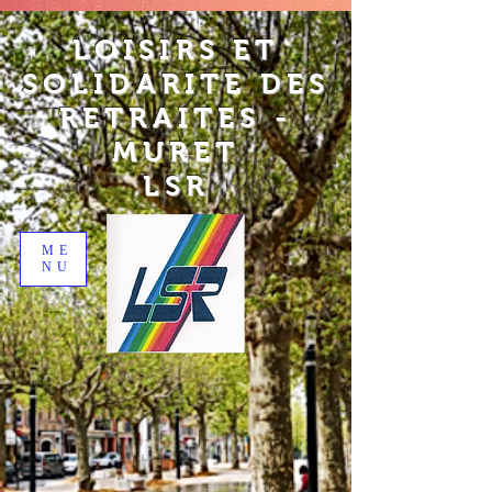
LOISIRS ET
SOLIDARITE DES
RETRAITES -
MURET
LSR
ME
NU