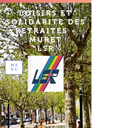
LOISIRS ET
SOLIDARITE DES
RETRAITES -
MURET
LSR
ME
NU