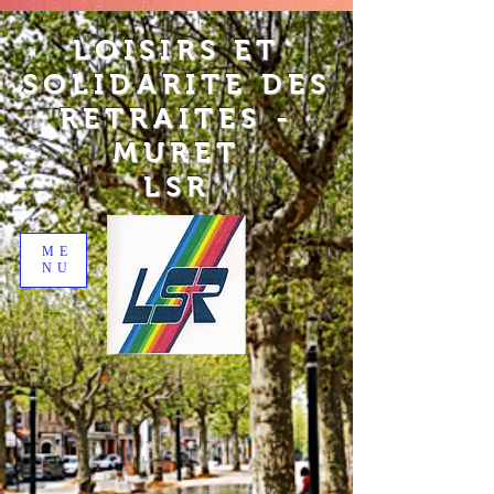
LOISIRS ET
SOLIDARITE DES
RETRAITES -
MURET
LSR
ME
NU