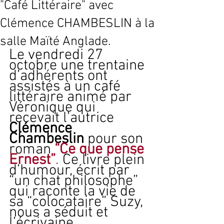
"Café Littéraire" avec
Clémence CHAMBESLIN à la
salle Maïté Anglade.
Le vendredi 27 
octobre une trentaine 
d’adhérents ont 
assistés à un café 
littéraire animé par 
Véronique qui 
recevait l’autrice
Clémence 
Chambeslin
 pour son 
roman 
“Ce que pense 
Ernest”
. 
Ce livre plein 
d’humour, écrit par 
“un chat philosophe” 
qui raconte la vie de 
sa “colocataire” Suzy, 
nous a séduit et 
l’écrivaine 