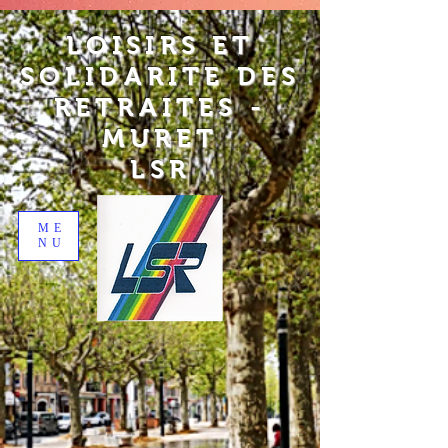
LOISIRS ET
SOLIDARITE DES
RETRAITES -
MURET
LSR
ME
NU