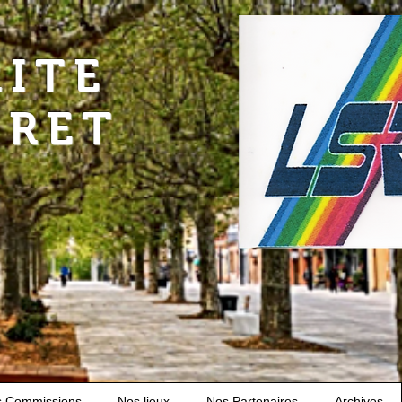
RITE
URET
s Commissions
Nos lieux
Nos Partenaires
Archives