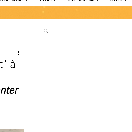
t" à
nter 