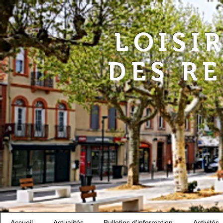
LOISI
DES R
Accueil
Actualités
Bulletins d'information
Activités