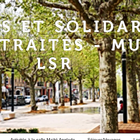
RS ET SOLIDA
ETRAITES - M
LSR
Activités à la salle Maïté Anglade
Séjours/Voyages
Le