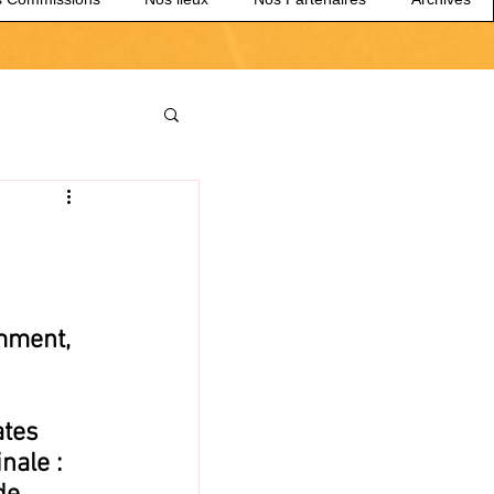
mment, 
tes 
nale : 