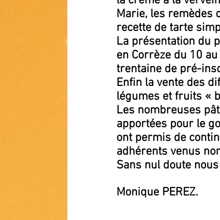
la crème à la vervei
Marie, les remèdes de
recette de tarte sim
La présentation du 
en Corrèze du 10 au 
trentaine de pré-insc
Enfin la vente des d
légumes et fruits « bi
Les nombreuses pâtis
apportées pour le go
ont permis de contin
adhérents venus no
Sans nul doute nous
Monique PEREZ.