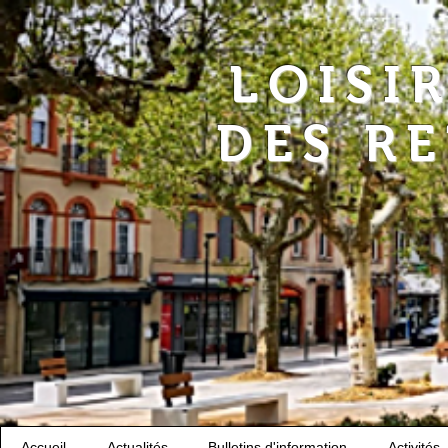
LOISI
DES R
Accueil
Actualités
Bulletins d'information
Activités