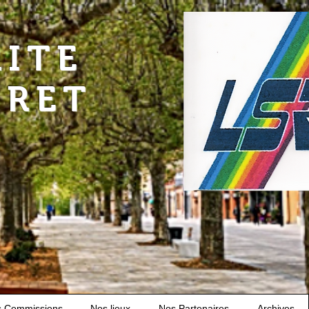
RITE
URET
s Commissions
Nos lieux
Nos Partenaires
Archives