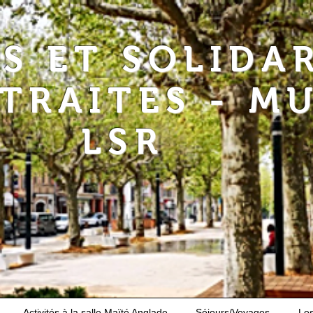
RS ET SOLIDA
ETRAITES - M
LSR
Activités à la salle Maïté Anglade
Séjours/Voyages
Le