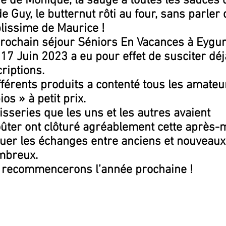
ne de Monique, la sauge à toutes les sauces 
 Guy, le butternut rôti au four, sans parler d
plissime de Maurice !
prochain séjour Séniors En Vacances à Eygu
17 Juin 2023 a eu pour effet de susciter déj
riptions.
ifférents produits a contenté tous les amateu
os » à petit prix.
series que les uns et les autres avaient 
ûter ont clôturé agréablement cette après-m
uer les échanges entre anciens et nouveaux
mbreux.
 recommencerons l’année prochaine !