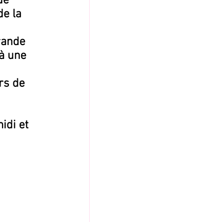
de 
e la 
rande 
à une 
rs de 
idi et 
 