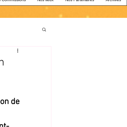
n
on de 