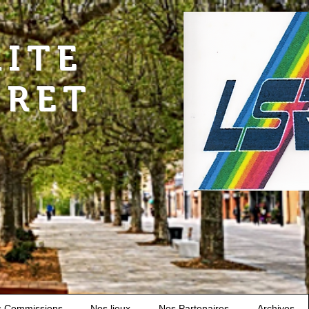
RITE
URET
s Commissions
Nos lieux
Nos Partenaires
Archives