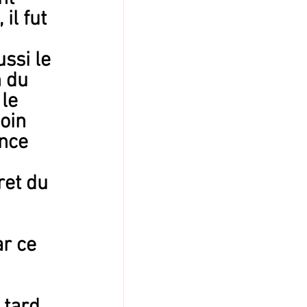
il fut 
 
ssi le 
 du 
le 
oin 
nce 
ret du 
r ce 
 