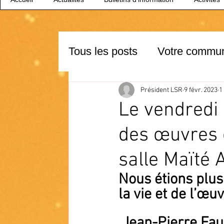
Tous les posts
Votre commu
Président LSR
9 févr. 2023
1
Le vendredi 
des œuvres 
salle Maïté 
Nous étions plus
la vie et de l’œu
 Jean-Pierre Fauré était "peintre-photographe" à Saint-