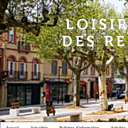
LOISI
DES R
Accueil
Actualités
Bulletins d'information
Activités