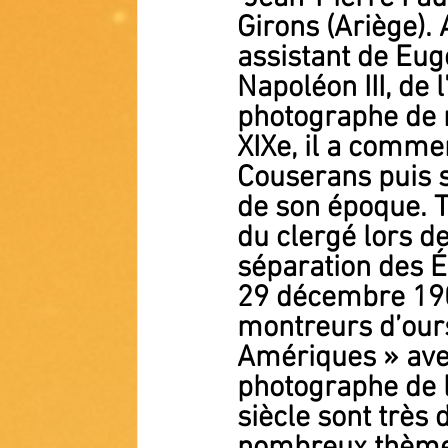
Girons (Ariège). A
assistant de Eug
Napoléon III, de 
photographe de n
XIXe, il a commen
Couserans puis s
de son époque. Te
du clergé lors de
séparation des Ég
29 décembre 1905.
montreurs d’ours 
Amériques » avec
photographe de l
siècle sont très 