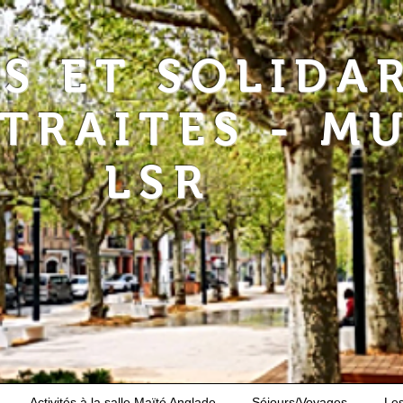
RS ET SOLIDA
ETRAITES - M
LSR
Activités à la salle Maïté Anglade
Séjours/Voyages
Le