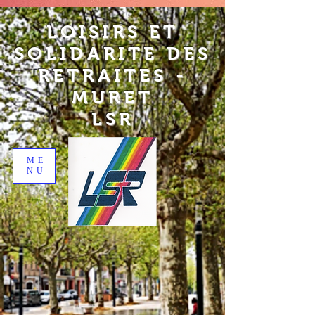
LOISIRS ET
SOLIDARITE DES
RETRAITES -
MURET
LSR
ME
NU