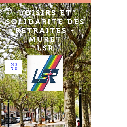
LOISIRS ET
SOLIDARITE DES
RETRAITES -
MURET
LSR
ME
NU