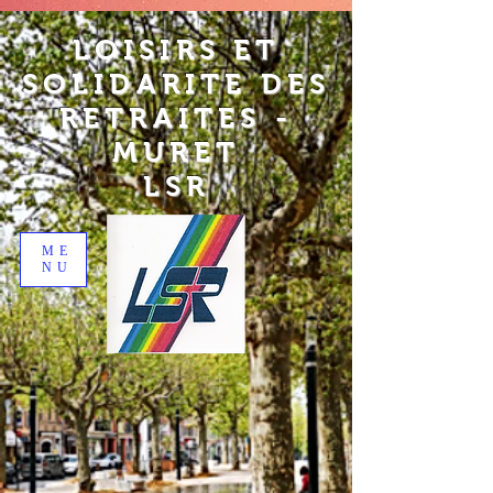
LOISIRS ET
SOLIDARITE DES
RETRAITES -
MURET
LSR
ME
NU