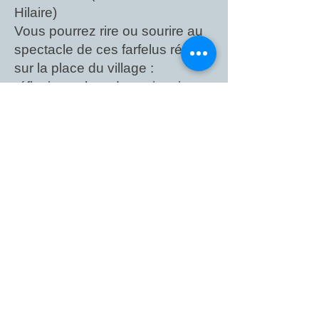
Hilaire)
Vous pourrez rire ou sourire au
spectacle de ces farfelus réunis
sur la place du village :
réflexions absurdes, situations
cocasses tirées de l'observation
du quotidien,
bref.... des "Brèves"
C'est Jean-Marie Gourio qui
nous a inspiré avec ses Brèves
de Comptoir. Certaines ont
également été mises en scène
par Jean-Michel Ribes.
Nous serons ravis de votre
présence et espérons vous faire
passer un très bon moment.
Nous terminerons par un