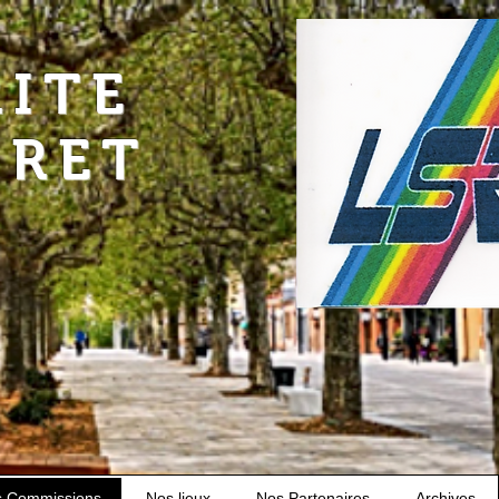
RITE
URET
s Commissions
Nos lieux
Nos Partenaires
Archives