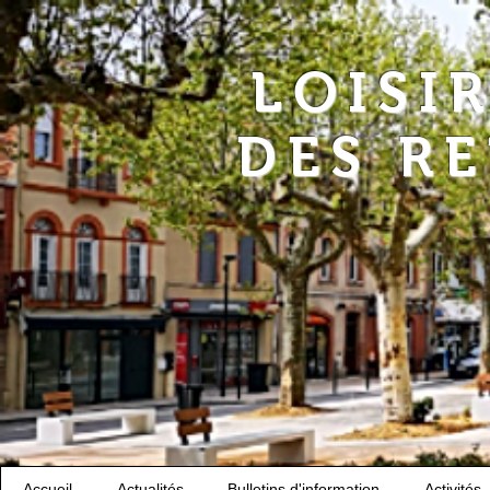
LOISI
DES R
Accueil
Actualités
Bulletins d'information
Activités