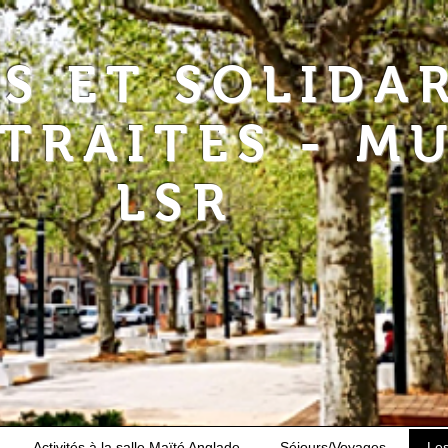
RS ET SOLIDA
ETRAITES - M
LSR
Activités à la salle Maïté Anglade
Séjours/Voyages
Le