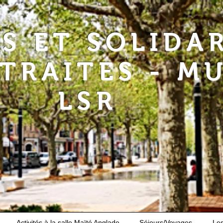
RS ET SOLIDA
ETRAITES - M
LSR
Activités à la salle Maïté Anglade
Séjours/Voyages
Le