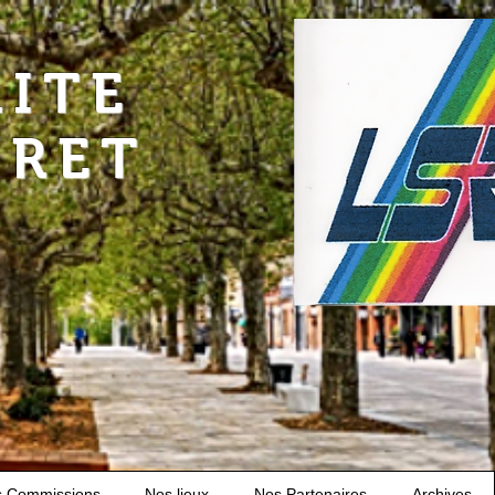
RITE
URET
s Commissions
Nos lieux
Nos Partenaires
Archives