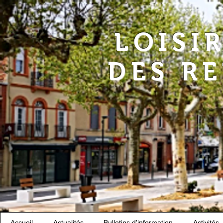
LOISI
DES R
Accueil
Actualités
Bulletins d'information
Activités