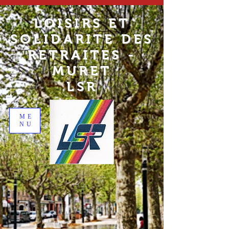
LOISIRS ET
SOLIDARITE DES
RETRAITES -
MURET
LSR
ME
NU