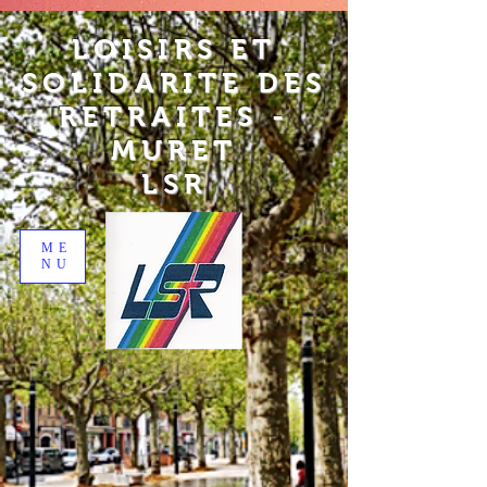
LOISIRS ET
SOLIDARITE DES
RETRAITES -
MURET
LSR
ME
NU