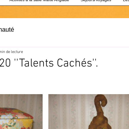
nauté
min de lecture
0 ''Talents Cachés''.