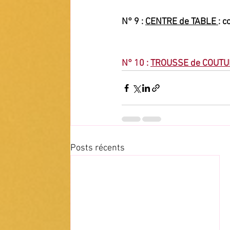
N° 9 : 
CENTRE de TABLE 
: c
N° 10 : 
TROUSSE de COUTU
Posts récents