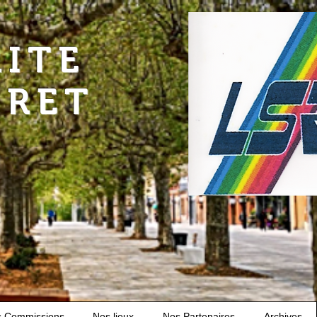
RITE
URET
s Commissions
Nos lieux
Nos Partenaires
Archives