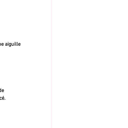
e aiguille 
de 
cé.