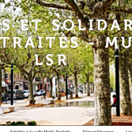
RS ET SOLIDA
ETRAITES - M
LSR
Activités à la salle Maïté Anglade
Séjours/Voyages
Le