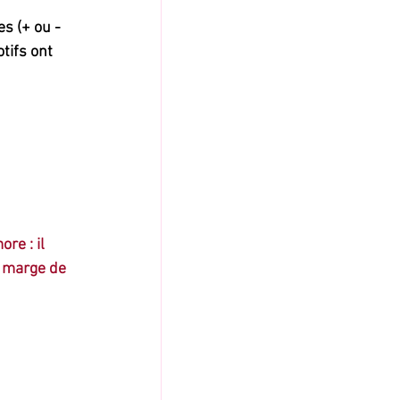
tifs ont 
re : il 
e marge de 