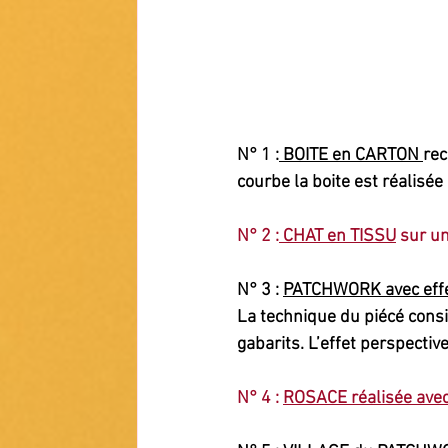
N° 1 :
 BOITE en CARTON 
rec
courbe la boite est réalisée
N° 2 :
 CHAT en TISSU
 sur u
N° 3 : 
PATCHWORK avec effet
La technique du piécé consi
gabarits. L’effet perspective
N° 4 : 
ROSACE réalisée avec