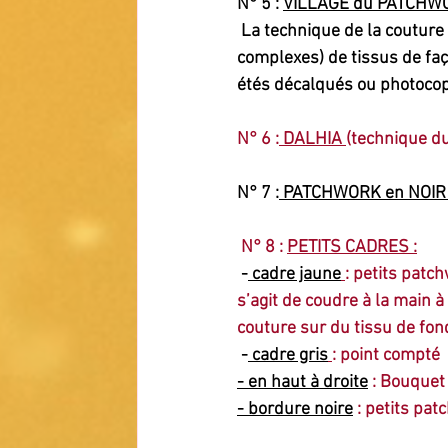
N° 5 : 
VILLAGE du PATCHW
 La technique de la couture sur papier permet de réaliser à la machine des assemblages (+ ou - 
complexes) de tissus de faço
étés décalqués ou photocop
N° 6 :
 DALHIA 
(technique du
N° 7 :
 PATCHWORK en NOIR
 N° 8 : 
PETITS CADRES :
 -
 cadre jaune
: petits patc
s’agit de coudre à la main à
couture sur du tissu de fon
 -
 cadre gris
: point compté
- en haut à droite
 : Bouquet
- bordure noire
: petits pa