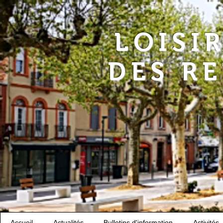
LOISI
DES R
Accueil
Actualités
Bulletins d'information
Activités