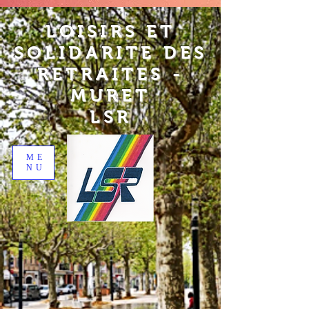
LOISIRS ET
SOLIDARITE DES
RETRAITES -
MURET
LSR
ME
NU