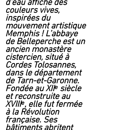
d’eau affiche des 
couleurs vives, 
inspirées du 
mouvement artistique 
Memphis ! L’abbaye 
de Belleperche est un 
ancien monastère 
cistercien, situé à 
Cordes Tolosannes, 
dans le département 
de Tarn-et-Garonne. 
Fondée au XIIᵉ siècle 
et reconstruite au 
XVIIIᵉ, elle fut fermée 
à la Révolution 
française. Ses 
bâtiments abritent 