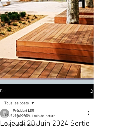
Post
Tous les posts
Président LSR
Tous les posts
24 juin 2024
1 min de lecture
Le jeudi 20 Juin 2024 Sortie
Votre communauté