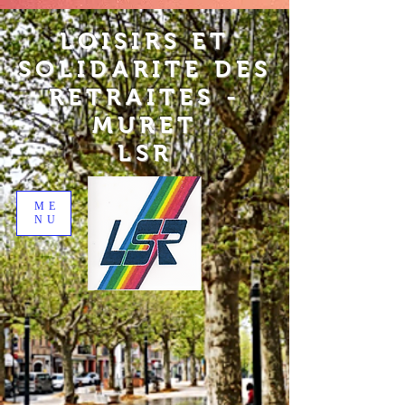
LOISIRS ET
SOLIDARITE DES
RETRAITES -
MURET
LSR
ME
NU