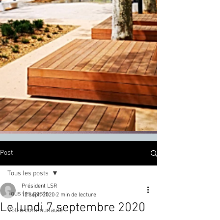
Post
Tous les posts
Président LSR
Tous les posts
12 sept. 2020
2 min de lecture
Le lundi 7 septembre 2020
Votre communauté